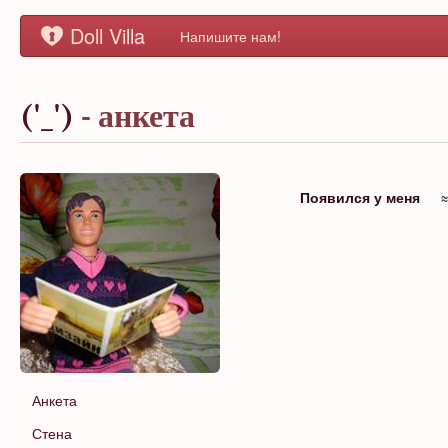
Doll Villa
Напишите нам!
('_')
- анкета
Появился у меня
Анкета
Стена