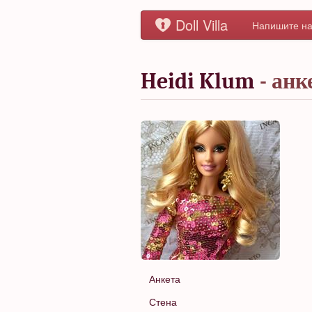
Doll Villa
Напишите на
Heidi Klum
- анк
Анкета
Стена