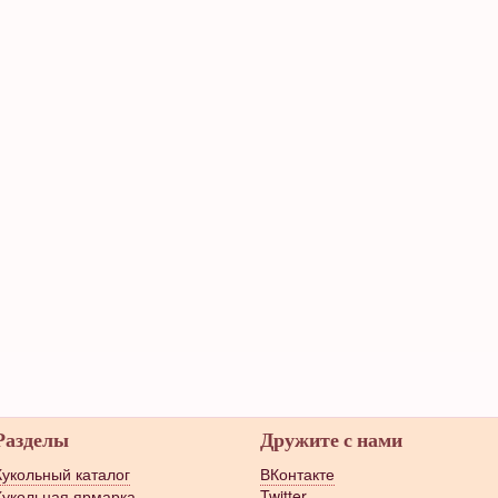
Разделы
Дружите с нами
Кукольный каталог
ВКонтакте
Кукольная ярмарка
Twitter