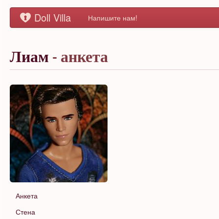
Doll Villa
Напишите нам!
Лиам
- анкета
Анкета
Стена