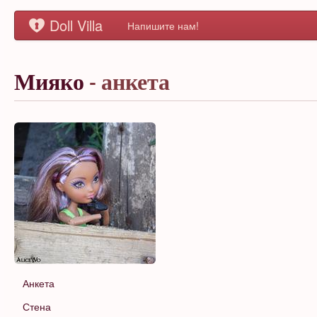
Doll Villa
Напишите нам!
Мияко
- анкета
Анкета
Стена