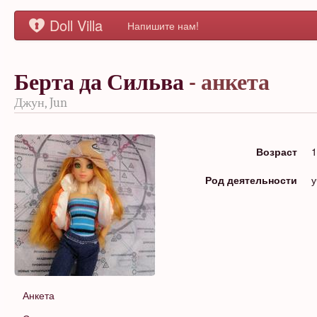
Doll Villa
Напишите нам!
Берта да Сильва
- анкета
Джун, Jun
Возраст
1
Род деятельности
у
Анкета