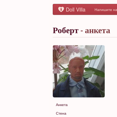
Doll Villa
Напишите на
Роберт
- анкета
Анкета
Стена