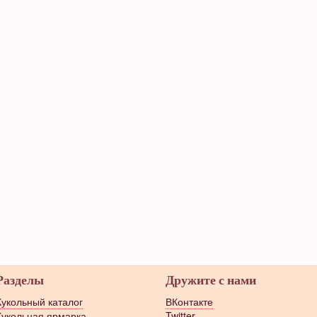
Разделы
Дружите с нами
Кукольный каталог
ВКонтакте
Кукольная ярмарка
Twitter