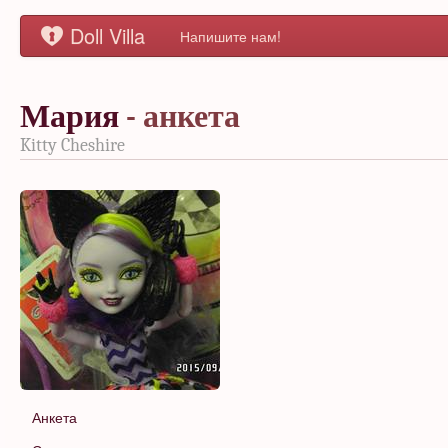
Doll Villa
Напишите нам!
Мария
- анкета
Kitty Cheshire
Анкета