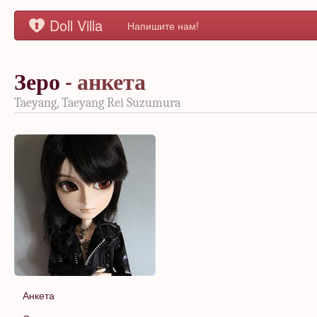
Doll Villa
Напишите нам!
Зеро
- анкета
Taeyang, Taeyang Rei Suzumura
Анкета