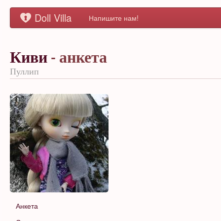
Doll Villa
Напишите нам!
Киви
- анкета
Пуллип
Анкета