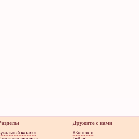
Разделы
Дружите с нами
Кукольный каталог
ВКонтакте
Кукольная ярмарка
Twitter