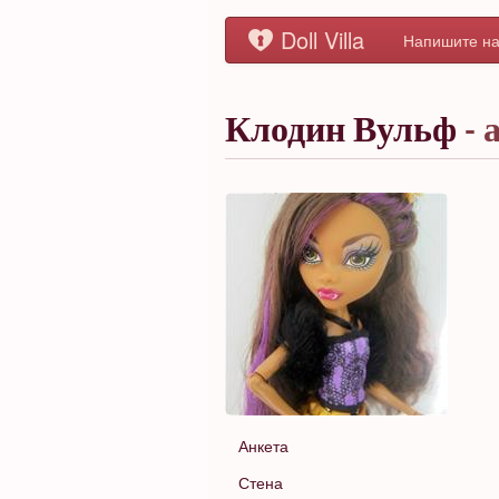
Doll Villa
Напишите на
Клодин Вульф
- 
Анкета
Стена