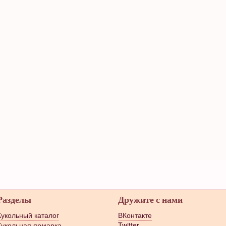
Разделы
Дружите с нами
Кукольный каталог
ВКонтакте
Кукольная ярмарка
Twitter