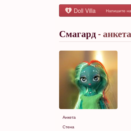
Doll Villa
Напишите на
Смагард
- анкет
Анкета
Стена