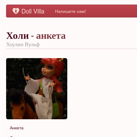
Doll Villa
Напишите нам!
Холи
- анкета
Хоулин Вульф
Анкета