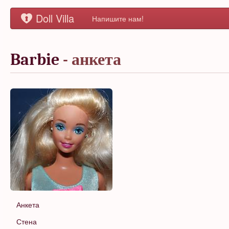
Doll Villa
Напишите нам!
Barbie
- анкета
Анкета
Стена