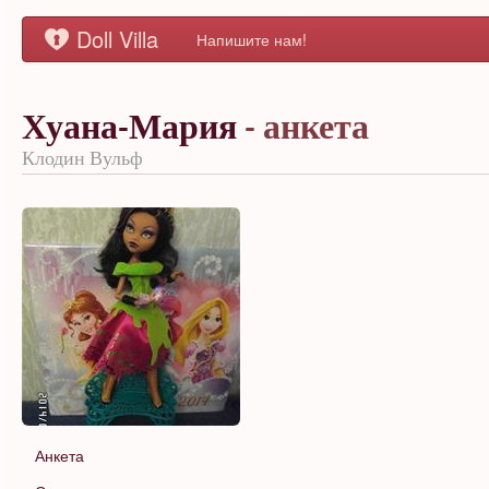
Doll Villa
Напишите нам!
Хуана-Мария
- анкета
Клодин Вульф
Анкета