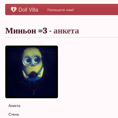
Doll Villa
Напишите нам!
Миньон =3
- анкета
Анкета
Стена