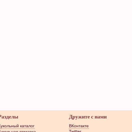
Разделы
Дружите с нами
Кукольный каталог
ВКонтакте
Кукольная ярмарка
Twitter