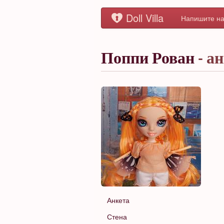
Doll Villa
Напишите на
Поппи Рован
- а
Анкета
Стена