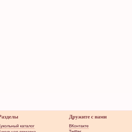
Разделы
Дружите с нами
Кукольный каталог
ВКонтакте
Кукольная ярмарка
Twitter