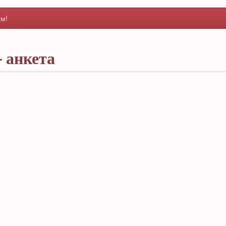
м!
- анкета