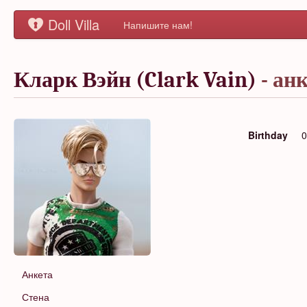
Doll Villa
Напишите нам!
Кларк Вэйн (Clark Vain)
- ан
Birthday
0
Анкета
Стена