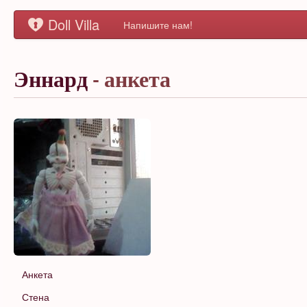
Doll Villa
Напишите нам!
Эннард
- анкета
Анкета
Стена