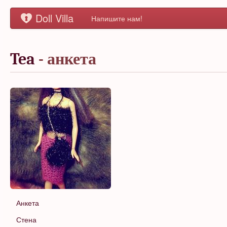
Doll Villa
Напишите нам!
Tea
- анкета
Анкета
Стена