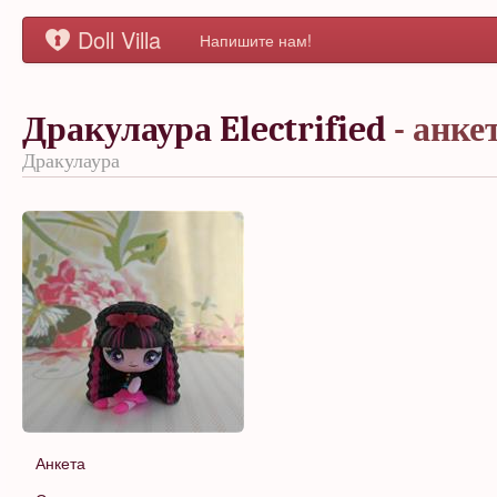
Doll Villa
Напишите нам!
Дракулаура Electrified
- анке
Дракулаура
Анкета