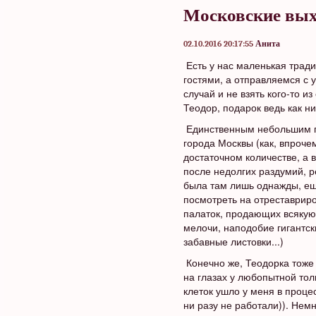
Московские вых
02.10.2016 20:17:55
Анита
Есть у нас маленькая тради
гостями, а отправляемся с у
случай и не взять кого-то и
Теодор, подарок ведь как ни
Единственным небольшим по
города Москвы (как, впрочем
достаточном количестве, а 
после недолгих раздумий, р
была там лишь однажды, ещё
посмотреть на отреставрир
палаток, продающих всякую
мелочи, наподобие гигантс
забавные листовки...)
Конечно же, Теодорка тоже
на глазах у любопытной тол
клеток ушло у меня в проце
ни разу не работали)). Нем