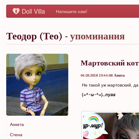
Doll Villa
Напишите нам!
Теодор (Тео)
- упоминания
Мартовский ко
04.03.2018 19:44:08
Анита
Не такой уж мартовский, да 
(=^･ω･^=)
..nyaa
Анкета
Стена