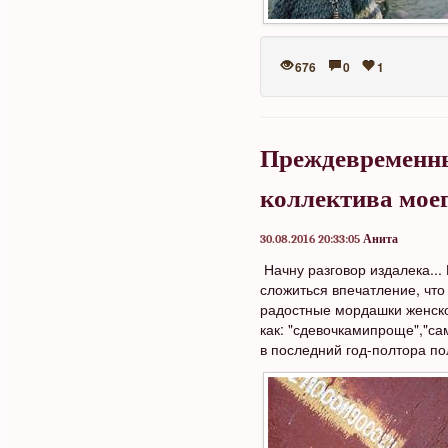
676
0
1
Преждевременны
коллектива моег
30.08.2016 20:33:05
Анита
Начну разговор издалека...
сложиться впечатление, что 
радостные мордашки женског
как: "сдевочкамипроще","сам
в последний год-полтора по