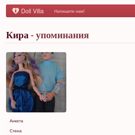
Doll Villa
Напишите нам!
Кира
- упоминания
Анкета
Стена