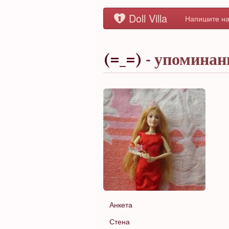
Doll Villa
Напишите на
(=_=)
- упоминан
Анкета
Стена