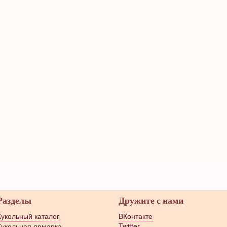
Разделы
Дружите с нами
Кукольный каталог
ВКонтакте
Кукольная ярмарка
Twitter