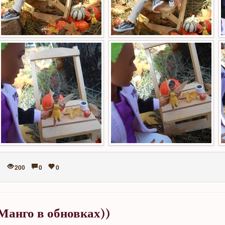
200
0
0
Манго в обновках))