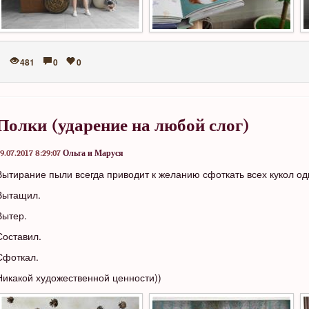
481
0
0
Полки (ударение на любой слог)
9.07.2017 8:29:07
Ольга и Маруся
Вытирание пыли всегда приводит к желанию сфоткать всех кукол о
Вытащил.
Вытер.
Составил.
Сфоткал.
Никакой художественной ценности))