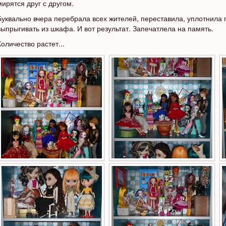
мирятся друг с другом.
Буквально вчера перебрала всех жителей, переставила, уплотнила 
выпрыгивать из шкафа. И вот результат. Запечатлела на память.
Количество растет...