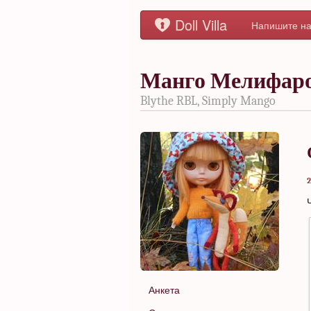
Doll Villa
Напишите на
Манго Мелифар
Blythe RBL, Simply Mango
2
Анкета