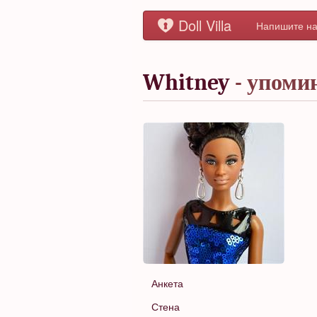
Doll Villa
Напишите на
Whitney
- упоми
Анкета
Стена