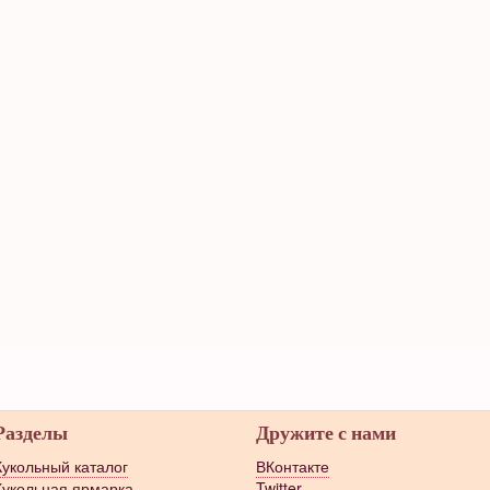
Разделы
Дружите с нами
Кукольный каталог
ВКонтакте
Кукольная ярмарка
Twitter