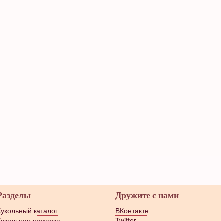
Разделы
Дружите с нами
Кукольный каталог
ВКонтакте
Кукольная ярмарка
Twitter