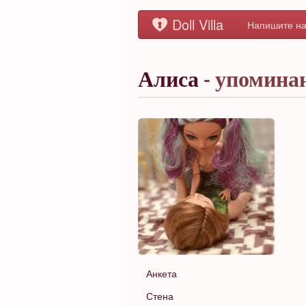
Doll Villa
Напишите на
Алиса
- упомина
Анкета
Стена