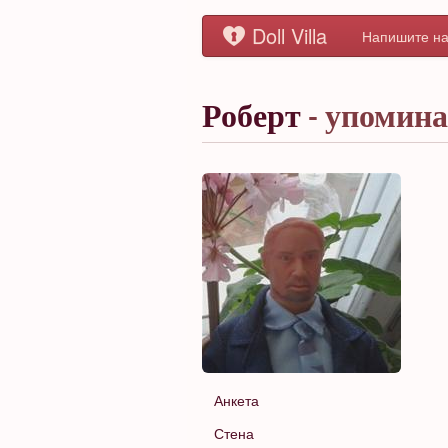
Doll Villa
Напишите на
Роберт
- упомин
Анкета
Стена