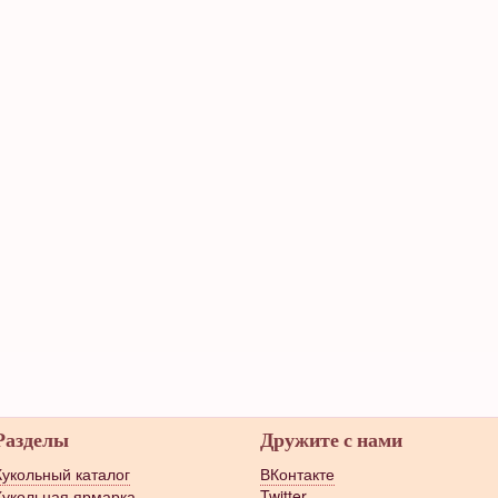
Разделы
Дружите с нами
Кукольный каталог
ВКонтакте
Кукольная ярмарка
Twitter