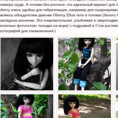
размера груди. А головки без росписи- это идеальный вариант для
обитсу очень удобны для гибритизации, например для ошарнирева
являюсь обладателем девочки Обитсу 23см тело и головка (белого 
накладные реснички. Это очаровательная, улыбчивая и сверхподви
несколько фотосетов+ поездка на море( с подружкой в 11см ростико
фотографий для ознакомления:)