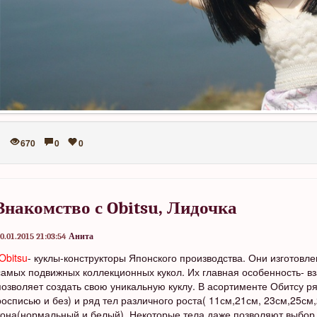
670
0
0
Знакомство с Obitsu, Лидочка
0.01.2015 21:03:54
Анита
Obitsu
- куклы-конструкторы Японского производства. Они изготовл
самых подвижных коллекционных кукол. Их главная особенность- в
позволяет создать свою уникальную куклу. В асортименте Обитсу р
росписью и без) и ряд тел различного роста( 11см,21см, 23см,25см
тона(нормальный и белый). Некоторые тела даже позволяют выбор 