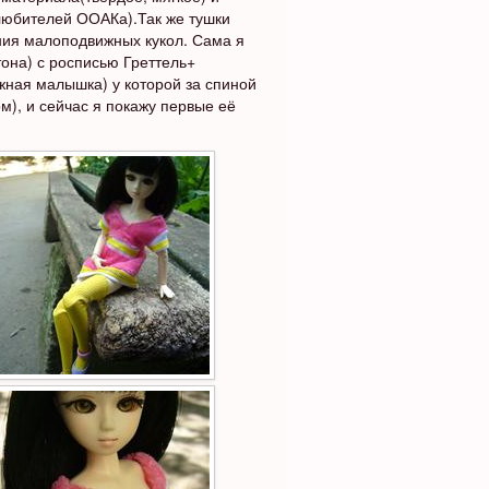
 любителей ООАКа).Так же тушки
ния малоподвижных кукол. Сама я
тона) с росписью Греттель+
жная малышка) у которой за спиной
м), и сейчас я покажу первые её