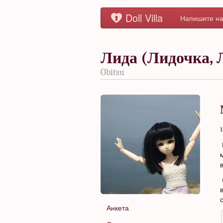
Doll Villa
Напишите на
Лида (Лидочка, 
Obitsu
1
Анкета