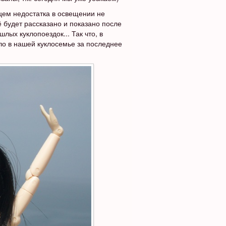
ем недостатка в освещении не
сё будет рассказано и показано после
лых куклопоездок... Так что, в
о в нашей куклосемье за последнее