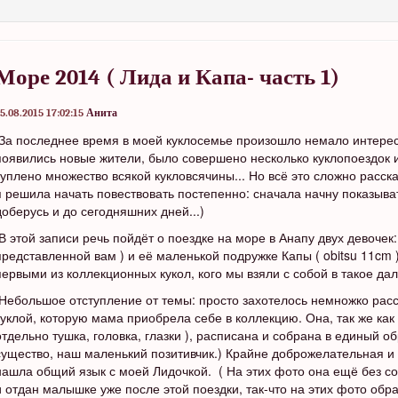
Море 2014 ( Лида и Капа- часть 1)
5.08.2015 17:02:15
Анита
За последнее время в моей куклосемье произошло немало интересно
появились новые жители, было совершено несколько куклопоездок и
куплено множество всякой кукловсячины... Но всё это сложно расска
я решила начать повествовать постепенно: сначала начну показыват
доберусь и до сегодняшних дней...)
В этой записи речь пойдёт о поездке на море в Анапу двух девочек
представленной вам ) и её маленькой подружке Капы ( obitsu 11cm 
первыми из коллекционных кукол, кого мы взяли с собой в такое да
Небольшое отступление от темы: просто захотелось немножко расс
куклой, которую мама приобрела себе в коллекцию. Она, так же как 
отдельно тушка, головка, глазки ), расписана и собрана в единый о
существо, наш маленький позитивчик.) Крайне доброжелательная и
нашла общий язык с моей Лидочкой. ( На этих фото она ещё без со
и отдан малышке уже после этой поездки, так-что на этих фото обр