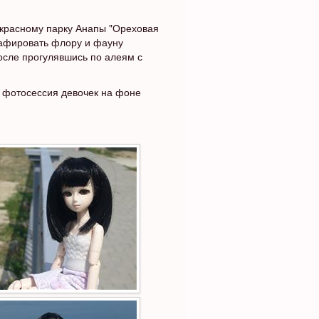
екрасному парку Анапы "Ореховая
рафировать флору и фауну
после прогулявшись по алеям с
я фотосессия девочек на фоне