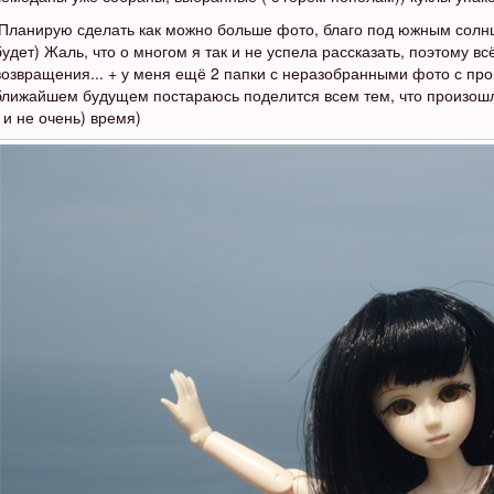
Планирую сделать как можно больше фото, благо под южным солнц
будет) Жаль, что о многом я так и не успела рассказать, поэтому в
возвращения... + у меня ещё 2 папки с неразобранными фото с прош
ближайшем будущем постараюсь поделится всем тем, что произошл
( и не очень) время)