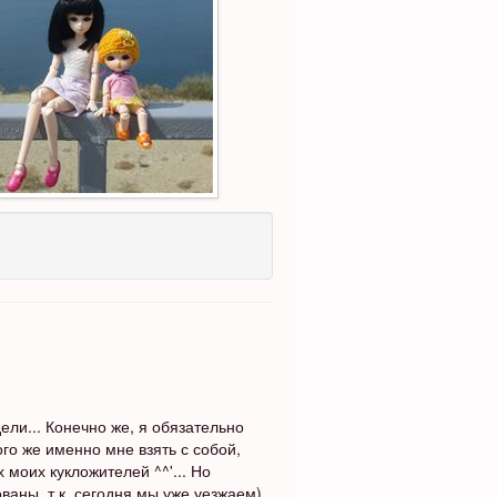
ели... Конечно же, я обязательно
ого же именно мне взять с собой,
 моих кукложителей ^^'... Но
ваны, т.к. сегодня мы уже уезжаем)