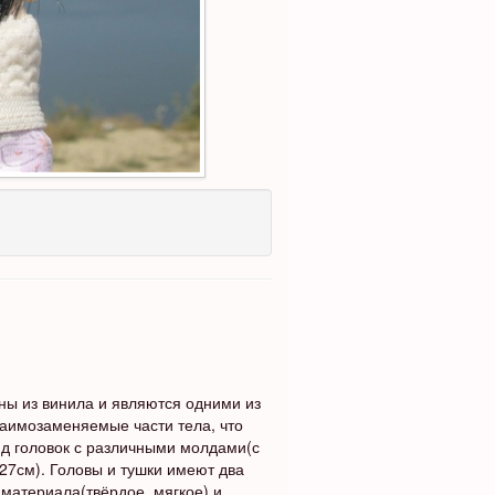
ены из винила и являются одними из
заимозаменяемые части тела, что
яд головок с различными молдами(с
,27см). Головы и тушки имеют два
материала(твёрдое, мягкое) и