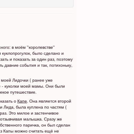
го: в моём ''королевстве''
 куклопрогулок, было сделано и
зать и показать за один раз, поэтому
ь давние события и так, потихоньку,
: моей Лидочки ( ранее уже
) - куколки моей мамы. Они были
лекое путешествие.
казать о
Капе
. Она является второй
и Лида, была куплена по частям (
браз. Это милое и застенчивое
 отзывчивая малышка. Сразу же
бственного паричка, он был сделан
аз Капы можно считать ещё не