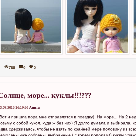
788
0
0
Солнце, море... куклы!!!???
3.07.2015 16:19:56
Анита
Вот и пришла пора мне отправлятся в поездку). На море... На 2 нед
возьму с собой кукол, куда ж без них) Я долго думала и выбирала, к
едва сдерживаясь, чтобы не взять по крайней мере половину из всех
чемоданы уже собраны, выбранные ( с горем пополам)) куклы упако