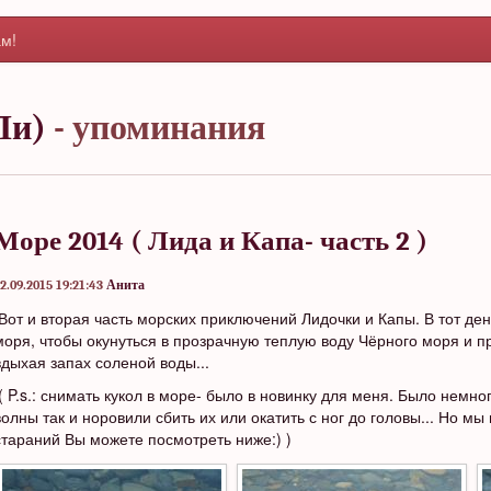
м!
Ли)
- упоминания
Море 2014 ( Лида и Капа- часть 2 )
2.09.2015 19:21:43
Анита
Вот и вторая часть морских приключений Лидочки и Капы. В тот де
моря, чтобы окунуться в прозрачную теплую воду Чёрного моря и пр
вдыхая запах соленой воды...
( P.s.: снимать кукол в море- было в новинку для меня. Было немног
волны так и норовили сбить их или окатить с ног до головы... Но мы
стараний Вы можете посмотреть ниже:) )