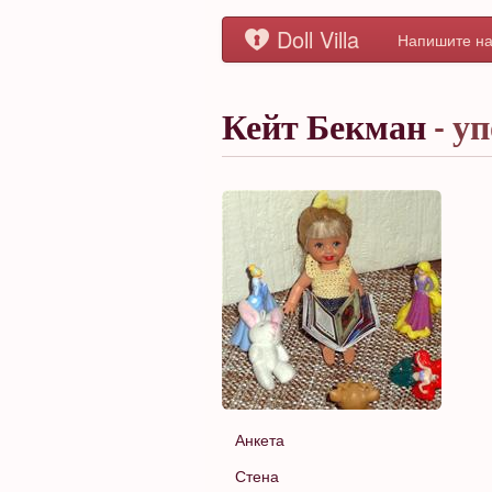
Doll Villa
Напишите на
Кейт Бекман
- у
Анкета
Стена