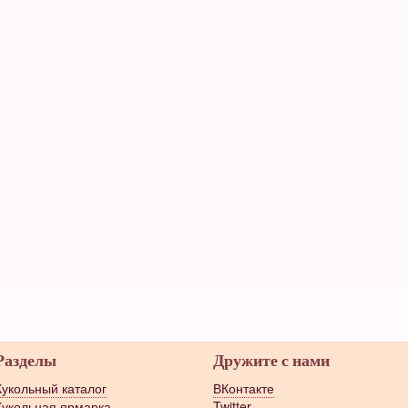
Разделы
Дружите с нами
Кукольный каталог
ВКонтакте
Кукольная ярмарка
Twitter