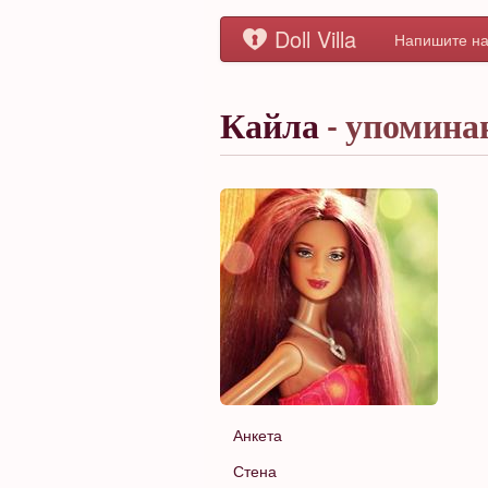
Doll Villa
Напишите на
Кайла
- упомина
Анкета
Стена