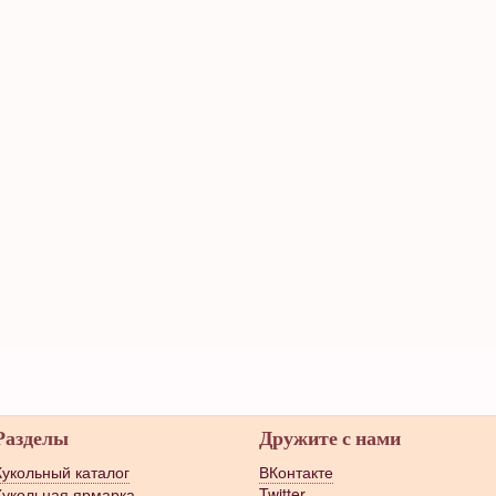
Разделы
Дружите с нами
Кукольный каталог
ВКонтакте
Кукольная ярмарка
Twitter