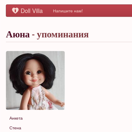
Doll Villa
Напишите нам!
Аюна
- упоминания
Анкета
Стена