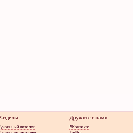
Разделы
Дружите с нами
Кукольный каталог
ВКонтакте
Кукольная ярмарка
Twitter