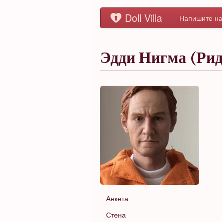
Doll Villa
Напишите на
Эдди Нигма (Рид
Анкета
Стена