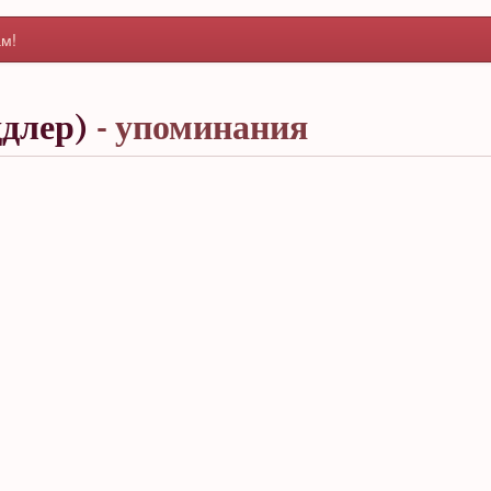
м!
длер)
- упоминания