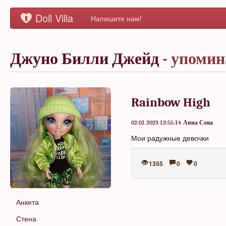
Doll Villa
Напишите нам!
Джуно Билли Джейд
- упоми
Rainbow High
02.01.2023 13:55:14
Анна Сова
Мои радужные девочки
1355
0
0
Анкета
Стена