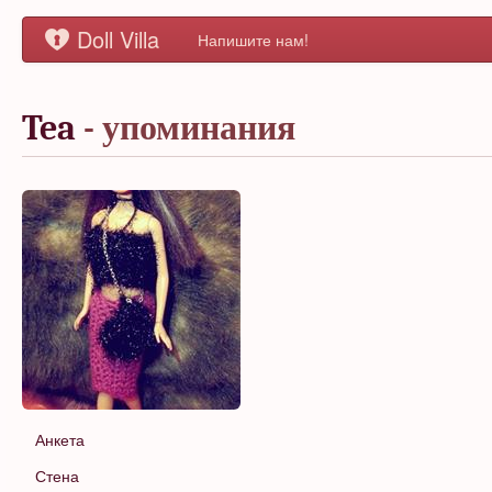
Doll Villa
Напишите нам!
Tea
- упоминания
Анкета
Стена