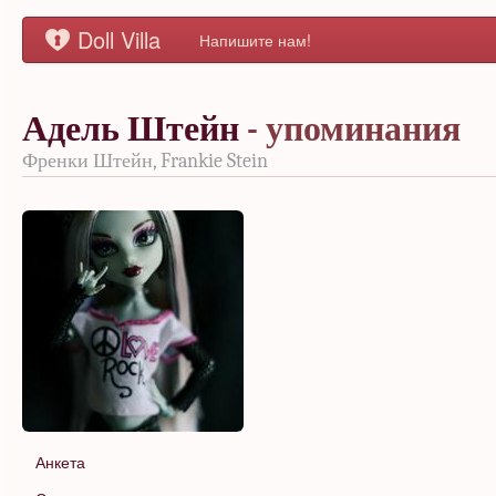
Doll Villa
Напишите нам!
Адель Штейн
- упоминания
Френки Штейн, Frankie Stein
Анкета