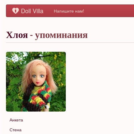
Doll Villa
Напишите нам!
Хлоя
- упоминания
Анкета
Стена