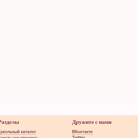
Разделы
Дружите с нами
Кукольный каталог
ВКонтакте
Кукольная ярмарка
Twitter