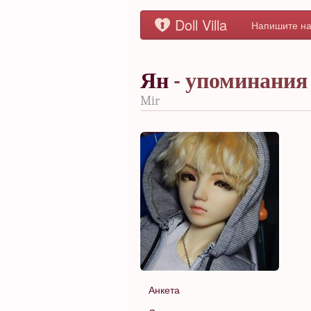
Doll Villa
Напишите на
Ян
- упоминания
Mir
Анкета