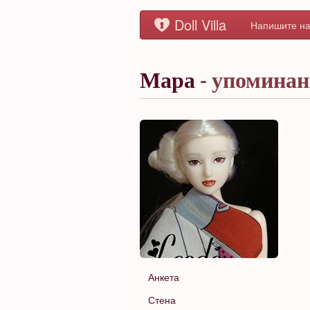
Doll Villa
Напишите на
Мара
- упомина
Анкета
Стена