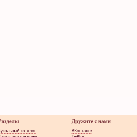
Разделы
Дружите с нами
Кукольный каталог
ВКонтакте
Кукольная ярмарка
Twitter