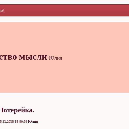
м!
ство мысли
Юлия
Лотерейка.
5.11.2015 18:50:25
Юлия