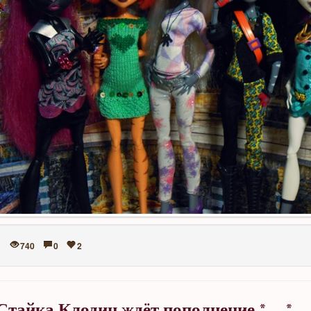
740
0
2
Стайка Клодин ждёт пополнение *___*