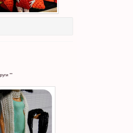
уги **