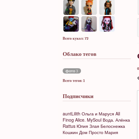
Всего кукол: 72
Облако тегов
0
фото
3
Всего тегов: 1
Подписчики
auntLilith
Ольга и Маруся
All
Finog
Alice. MySoul
Вода.
Алёнка
Rattus
Юлия
Злая Белоснежка
Кошкин Дом
Просто Мария