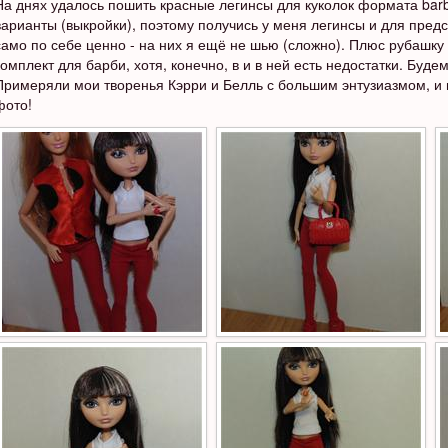
На днях удалось пошить красные легинсы для куколок формата barb
варианты (выкройки), поэтому получись у меня легинсы и для предст
само по себе ценно - на них я ещё не шью (сложно). Плюс рубашку
комплект для барби, хотя, конечно, в и в ней есть недостатки. Буде
Примеряли мои творенья Кэрри и Белль с большим энтузиазмом, и 
фото!