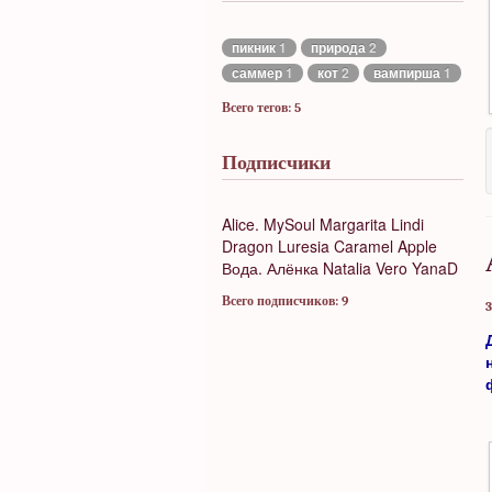
пикник
1
природа
2
саммер
1
кот
2
вампирша
1
Всего тегов: 5
Подписчики
Alice. MySoul
Margarita
Lindi
Dragon
Luresia
Caramel Apple
Вода.
Алёнка
Natalia Vero
YanaD
Всего подписчиков: 9
3