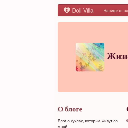
Doll Villa
Напишите на
Жизн
О блоге
Блог о куклах, которые живут со
0
мной.