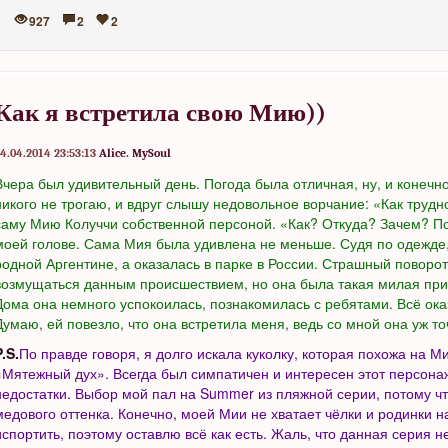
927
2
2
Как я встретила свою Мию))
4.04.2014 23:53:13
Alice. MySoul
Вчера был удивительный день. Погода была отличная, ну, и конечно
никого не трогаю, и вдруг слышу недовольное ворчание: «Как труд
саму Мию Колуччи собственной персоной. «Как? Откуда? Зачем? По
моей голове. Сама Мия была удивлена не меньше. Судя по одежде,
родной Аргентине, а оказалась в парке в России. Страшный поворот
возмущаться данным происшествием, но она была такая милая при э
Дома она немного успокоилась, познакомилась с ребятами. Всё ока
Думаю, ей повезло, что она встретила меня, ведь со мной она уж то
P.S.
По правде говоря, я долго искала куколку, которая похожа на М
«Мятежный дух». Всегда был симпатичен и интересен этот персона
недостатки. Выбор мой пал на Summer из пляжной серии, потому чт
медового оттенка. Конечно, моей Мии не хватает чёлки и родинки на
испортить, поэтому оставлю всё как есть. Жаль, что данная серия 