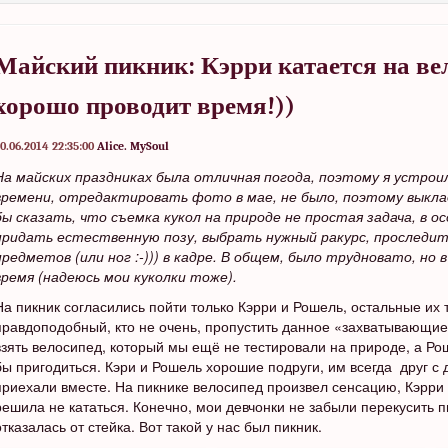
Майский пикник: Кэрри катается на ве
хорошо проводит время!))
0.06.2014 22:35:00
Alice. MySoul
На майских праздниках была отличная погода, поэтому я устроил
времени, отредактировать фото в мае, не было, поэтому выкла
бы сказать, что съемка кукол на природе не простая задача, в 
придать естественную позу, выбрать нужный ракурс, проследи
предметов (или ног :-))) в кадре. В общем, было трудновато, но
время (надеюсь мои куколки тоже).
На пикник согласились пойти только Кэрри и Рошель, остальные их
правдоподобный, кто не очень, пропустить данное «захватывающи
взять велосипед, который мы ещё не тестировали на природе, а Р
бы пригодиться. Кэри и Рошель хорошие подруги, им всегда друг с 
приехали вместе. На пикнике велосипед произвел сенсацию, Кэрри 
решила не кататься. Конечно, мои девчонки не забыли перекусить 
отказалась от стейка. Вот такой у нас был пикник.