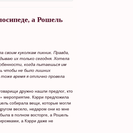
лосипеде, а Рошель
а своим куколкам пикник. Правда,
дываю их только сегодня. Хотела
особенности, когда пытаешься им
ть чтобы не было лишних
 в тоже время я отлично провела
 товарищи дружно нашли предлог, кто
е» мероприятие. Кэрри предложила
ошель собирала вещи, которые могли
другом весело, недаром они ко мне
была в полном восторге, а Рошель
пирожками, а Кэрри даже не