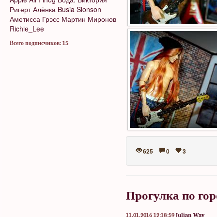
Ригерт
Алёнка
Busia Slonson
Аметисса Грэсс
Мартин Миронов
Richie_Lee
Всего подписчиков: 15
625
0
3
Прогулка по гор
11.01.2016 12:18:59
Julian_Way