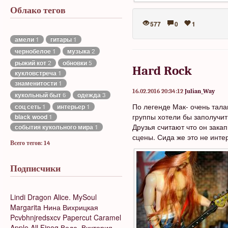
Облако тегов
577
0
1
амели
1
гитары
1
чернобелое
1
музыка
2
рыжий кот
2
обновки
5
Hard Rock
кукловстреча
1
знаменитости
1
16.02.2016 20:34:12
Julian_Way
кукольный быт
6
одежда
3
По легенде Мак- очень тала
соц сеть
1
интерьер
1
группы хотели бы заполучить
black wood
1
Друзья считают что он зака
события кукольного мира
1
сцены. Сида же это не интер
Всего тегов: 14
Подписчики
Lindi Dragon
Alice. MySoul
Margarita
Нина Вихрицкая
Pcvbhnjredsxcv
Papercut
Caramel
Apple
All Finog
Вода.
Виктория