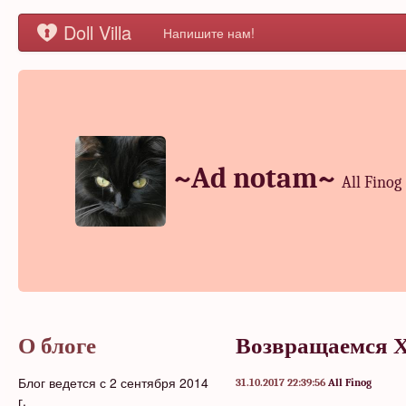
Doll Villa
Напишите нам!
~Ad notam~
All Finog
О блоге
Возвращаемся 
Блог ведется с 2 сентября 2014
31.10.2017 22:39:56
All Finog
г.