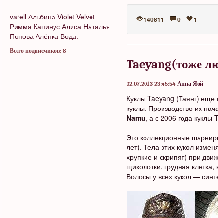
varell
Альбина
Violet Velvet
140811
0
1
Римма Капинус
Алиса
Наталья
Попова
Алёнка
Вода.
Всего подписчиков: 8
Taeyang(тоже л
02.07.2013 23:45:54
Анна Яой
Куклы Taeyang (Таянг) еще
куклы. Производство их нач
Namu
, а с 2006 года куклы 
Это коллекционные шарнирн
лет). Тела этих кукол изме
хрупкие и скрипят( при дви
щиколотки, грудная клетка,
Волосы у всех кукол — синт