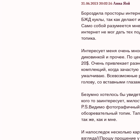
21.06.2013 20:02:16
Анна Яой
Бороздила просторы интерне
БЖД куклы, так как делают и
Само собой разумеется мне 
интернет не мог дать тех п
топика.
Интересует меня очень мног
диковинкой и прочее. По ц
20$. Очень привлекает разн
комплекций, когда зачастую
умалчиваю. Всевозможные р
голову, со вставными глазам
Безумно хотелось бы увидет
кого то заинтересует, милос
P.S.Видимо фотографичный ж
обозревательный топик. Та
так же, как и мне.
И напоследок несколько кар
взгляда!(Прошу прощение у 