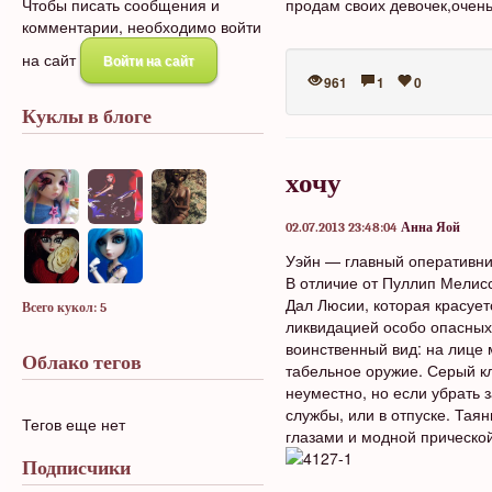
Чтобы писать сообщения и
продам своих девочек,очень
комментарии, необходимо войти
на сайт
Войти на сайт
961
1
0
Куклы в блоге
хочу
02.07.2013 23:48:04
Анна Яой
Уэйн — главный оперативни
В отличие от Пуллип Мелис
Дал Люсии, которая красуе
Всего кукол: 5
ликвидацией особо опасных
воинственный вид: на лице 
Облако тегов
табельное оружие. Серый к
неуместно, но если убрать 
службы, или в отпуске. Тая
Тегов еще нет
глазами и модной прической
Подписчики