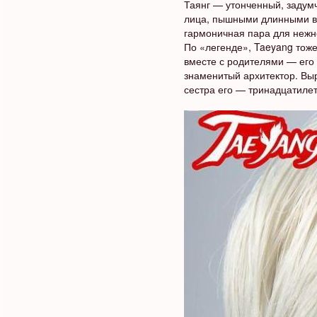
Таянг — утонченный, задум
лица, пышными длинными во
гармоничная пара для нежной
По «легенде», Taeyang тоже
вместе с родителями — его 
знаменитый архитектор. Выр
сестра его — тринадцатилет