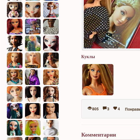
Куклы
805
3
4
Понрав
Комментарии