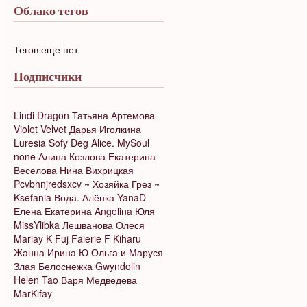
Облако тегов
Тегов еще нет
Подписчики
Lindi Dragon
Татьяна Артемова
Violet Velvet
Дарья Иголкина
Luresia
Sofy Deg
Alice. MySoul
none
Алина Козлова
Екатерина
Веселова
Нина Вихрицкая
Pcvbhnjredsxcv
~ Хозяйка Грез ~
Ksefania
Вода.
Алёнка
YanaD
Елена
Екатерина
Angelina
Юля
MissYlibka
Лешванова Олеся
Mariay K
Fuj
Faierie F
Kiharu
Жанна
Ирина Ю
Ольга и Маруся
Злая Белоснежка
Gwyndolin
Helen Tao
Варя Медведева
MarKifay